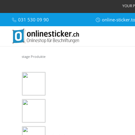
YOUR P
031 530 09 90
online-sticker.
stage Produkte
Skip image gallery