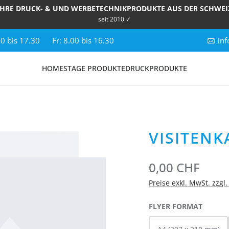
IHRE DRUCK- & UND WERBETECHNIKPRODUKTE AUS DER SCHWEI
seit 2010 ✓
00 bis 17.30
Fr: 8.00 bis 16.30
inf
HOME
STAGE PRODUKTE
DRUCKPRODUKTE
VISITENK
0,00 CHF
Preise exkl. MwSt. zzgl
AUSWÄ
FLYER FORMAT