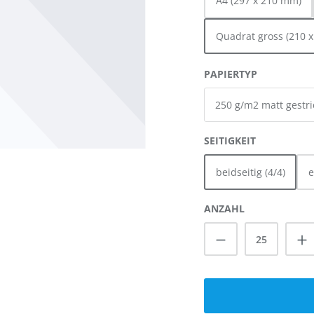
A4 (297 x 210 mm)
Quadrat gross (210 
AUSWÄHL
PAPIERTYP
AUSWÄHL
SEITIGKEIT
beidseitig (4/4)
e
ANZAHL
Produkt Anzah