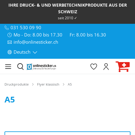
IHRE DRUCK- & UND WERBETECHNIKPRODUKTE AUS DER
SCHWEIZ
seit 2010 ✓
031 530 09 90
Mo - Do: 8.00 bis 17.30
Fr: 8.00 bis 16.30
info@onlinesticker.ch
Deutsch
Druckprodukte
Flyer klassisch
A5
A5