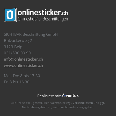
SICHTBAR Beschriftung GmbH
Bützackerweg 2
3123 Belp
031/530 09 90
info@onlinesticker.ch
www.onlinesticker.ch
Mo - Do: 8 bis 17.30
Fr: 8 bis 16.30
Realisiert mit
Alle Preise exkl. gesetzl. Mehrwertsteuer zzgl.
Versandkosten
und ggf.
Nachnahmegebühren, wenn nicht anders angegeben.