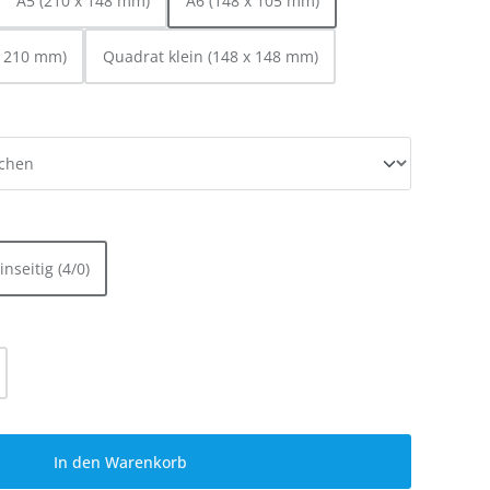
A5 (210 x 148 mm)
A6 (148 x 105 mm)
x 210 mm)
Quadrat klein (148 x 148 mm)
EN
EN
inseitig (4/0)
l: Gib den gewünschten Wert ein oder be
In den Warenkorb