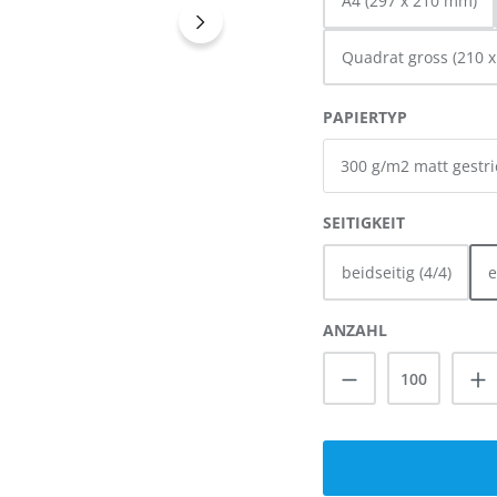
A4 (297 x 210 mm)
Quadrat gross (210 
AUSWÄHL
PAPIERTYP
AUSWÄHL
SEITIGKEIT
beidseitig (4/4)
e
ANZAHL
Produkt Anzah