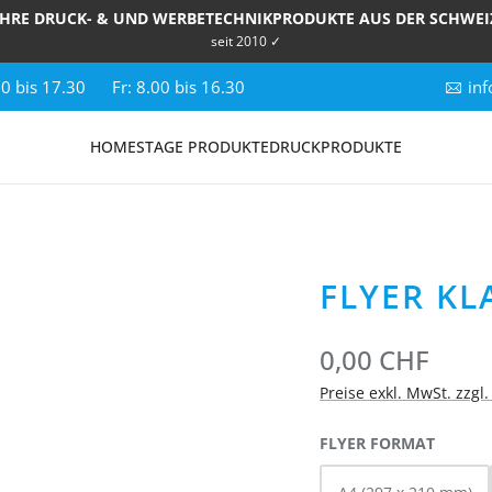
IHRE DRUCK- & UND WERBETECHNIKPRODUKTE AUS DER SCHWEI
seit 2010 ✓
00 bis 17.30
Fr: 8.00 bis 16.30
inf
HOME
STAGE PRODUKTE
DRUCKPRODUKTE
FLYER KL
0,00 CHF
Preise exkl. MwSt. zzgl
AUSWÄ
FLYER FORMAT