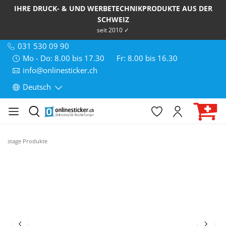
IHRE DRUCK- & UND WERBETECHNIKPRODUKTE AUS DER
SCHWEIZ
seit 2010 ✓
031 530 09 90
Mo - Do: 8.00 bis 17.30
Fr: 8.00 bis 16.30
info@onlinesticker.ch
Deutsch
stage Produkte
Bildergalerie überspringen