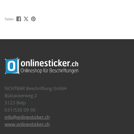
Teilen
SICHTBAR Beschriftung GmbH
Bützackerweg 2
3123 Belp
031/530 09 90
info@onlinesticker.ch
www.onlinesticker.ch