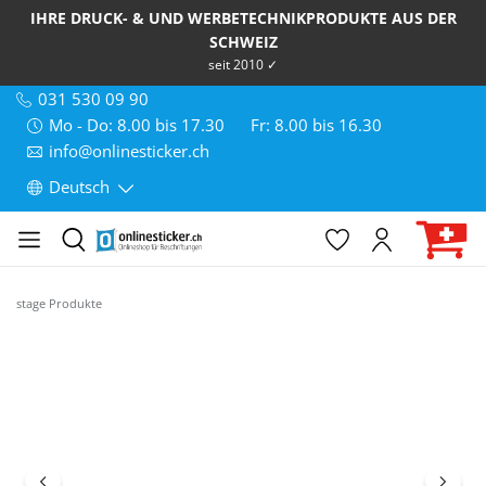
IHRE DRUCK- & UND WERBETECHNIKPRODUKTE AUS DER
SCHWEIZ
seit 2010 ✓
031 530 09 90
Mo - Do: 8.00 bis 17.30
Fr: 8.00 bis 16.30
info@onlinesticker.ch
Deutsch
stage Produkte
Bildergalerie überspringen