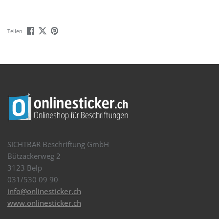
Teilen
SICHTBAR Beschriftung GmbH
Bützackerweg 2
3123 Belp
031/530 09 90
info@onlinesticker.ch
www.onlinesticker.ch