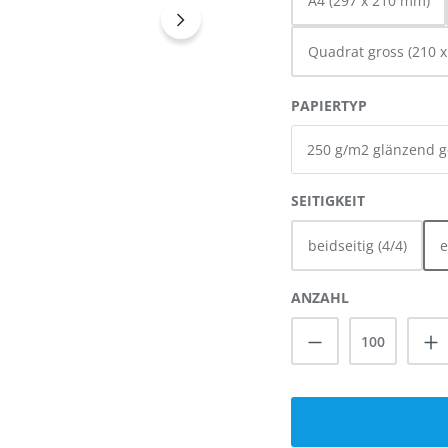
A4 (297 x 210 mm)
Quadrat gross (210 
AUSWÄHL
PAPIERTYP
AUSWÄHL
SEITIGKEIT
beidseitig (4/4)
e
ANZAHL
Produkt Anzah