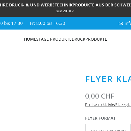
IHRE DRUCK- & UND WERBETECHNIKPRODUKTE AUS DER SCHWEI
seit 2010 ✓
00 bis 17.30
Fr: 8.00 bis 16.30
inf
HOME
STAGE PRODUKTE
DRUCKPRODUKTE
FLYER KL
0,00 CHF
Preise exkl. MwSt. zzgl
AUSWÄ
FLYER FORMAT