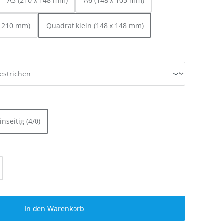
A5 (210 x 148 mm)
A6 (148 x 105 mm)
x 210 mm)
Quadrat klein (148 x 148 mm)
EN
EN
inseitig (4/0)
l: Gib den gewünschten Wert ein oder be
In den Warenkorb