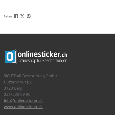
Teilen
SICHTBAR Beschriftung GmbH
Bützackerweg 2
3123 Belp
031/530 09 90
info@onlinesticker.ch
www.onlinesticker.ch