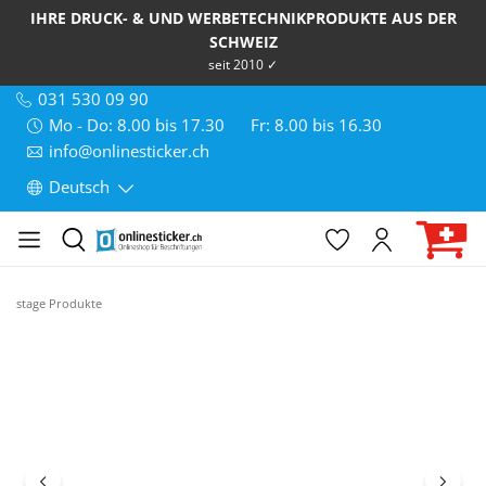
IHRE DRUCK- & UND WERBETECHNIKPRODUKTE AUS DER
SCHWEIZ
seit 2010 ✓
031 530 09 90
Mo - Do: 8.00 bis 17.30
Fr: 8.00 bis 16.30
info@onlinesticker.ch
Deutsch
stage Produkte
Bildergalerie überspringen