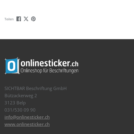
Teilen
SICHTBAR Beschriftung GmbH
Bützackerweg 2
3123 Belp
031/530 09 90
info@onlinesticker.ch
www.onlinesticker.ch