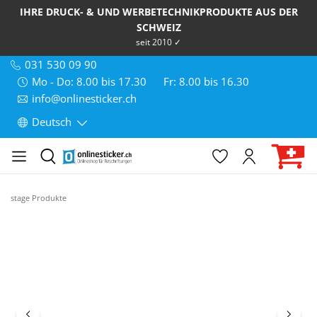
IHRE DRUCK- & UND WERBETECHNIKPRODUKTE AUS DER
SCHWEIZ
seit 2010 ✓
031 530 09 90
Mo - Do: 8.00 bis 17.30
Fr: 8.00 bis 16.30
info@onlinesticker.ch
Deutsch
stage Produkte
Bildergalerie überspringen