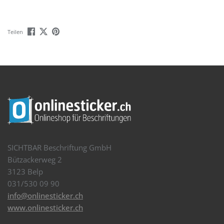
Teilen
SICHTBAR Beschriftung GmbH
Bützackerweg 2
3123 Belp
031/530 09 90
info@onlinesticker.ch
www.onlinesticker.ch