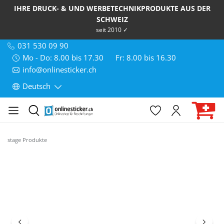
IHRE DRUCK- & UND WERBETECHNIKPRODUKTE AUS DER
SCHWEIZ
seit 2010 ✓
031 530 09 90
Mo - Do: 8.00 bis 17.30
Fr: 8.00 bis 16.30
info@onlinesticker.ch
Deutsch
stage Produkte
Bildergalerie überspringen