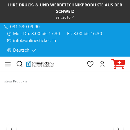
IHRE DRUCK- & UND WERBETECHNIKPRODUKTE AUS DER
SCHWEIZ
seit 2010 ✓
031 530 09 90
Mo - Do: 8.00 bis 17.30
Fr: 8.00 bis 16.30
info@onlinesticker.ch
Deutsch
stage Produkte
Bildergalerie überspringen