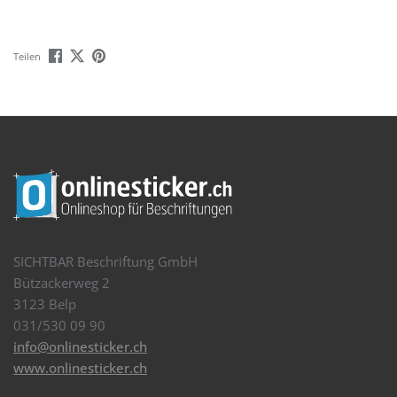
Teilen
SICHTBAR Beschriftung GmbH
Bützackerweg 2
3123 Belp
031/530 09 90
info@onlinesticker.ch
www.onlinesticker.ch